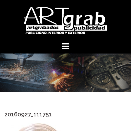
Skip
to
content
20160927_111751