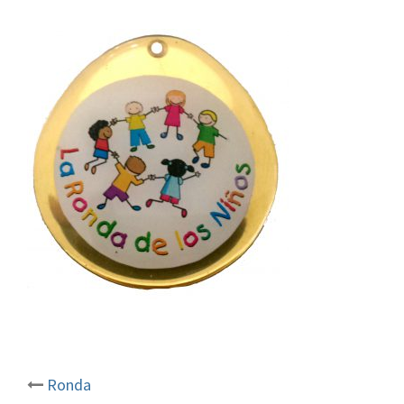
Ronda
Post