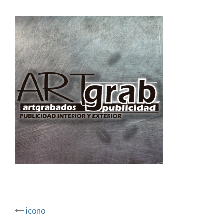
icono
Post