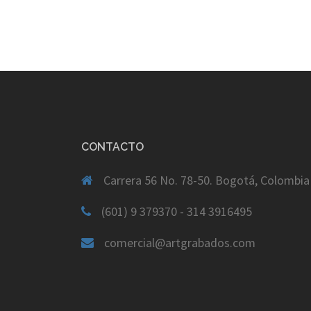
CONTACTO
Carrera 56 No. 78-50. Bogotá, Colombia
(601) 9 379370 - 314 3916495
comercial@artgrabados.com